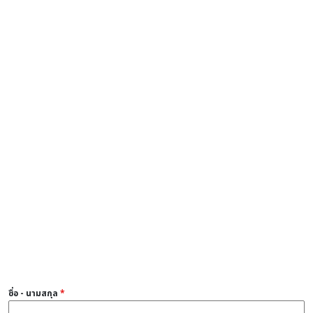
ชื่อ - นามสกุล
*