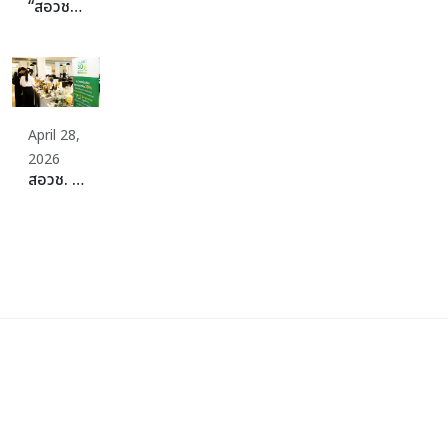
“สอวช. – ม.สวนดุสิต” ปลดล็อกธุรกิจอาหารยุคใหม่ ดันหลักสูตร “Plant-Rich Diet” ปั้นเครือข่ายอาหารแห่งอนาคต ชวนทุกภาคส่วนร่วม “Plant 30% Leaders Club” เพิ่มทางเลือกอาหารเพื่อสุขภาพและยั่งยืน
April 28,
2026
สอวช. รุกสร้าง Ecosystem อาหารแห่งอนาคต ผนึกกำลัง SME Thailand จัดงาน “Plant-Rich Business Matching” พลิกต้นทุนไทยที่แข็งแกร่ง สู่เป้าหมายศูนย์กลางโปรตีนที่ยั่งยืนของโลก