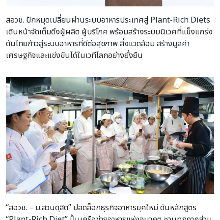
สอวช. ปักหมุดเปลี่ยนผ่านระบบอาหารประเทศสู่ Plant-Rich Diets
เดินหน้าจัดเต็มดึงผู้ผลิต ผู้บริโภค พร้อมสร้างระบบนิเวศที่แข็งแกร่ง
ดันไทยก้าวสู่ระบบอาหารที่ดีต่อสุขภาพ สิ่งแวดล้อม สร้างมูลค่า
เศรษฐกิจและแข่งขันได้ในเวทีโลกอย่างยั่งยืน
“สอวช. – ม.สวนดุสิต” ปลดล็อกธุรกิจอาหารยุคใหม่ ดันหลักสูตร
“Plant-Rich Diet” ปั้นเครือข่ายอาหารแห่งอนาคต ชวนทุกภาคส่วน