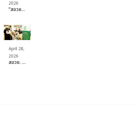
2026
“สอวช. – ม.สวนดุสิต” ปลดล็อกธุรกิจอาหารยุคใหม่ ดันหลักสูตร “Plant-Rich Diet” ปั้นเครือข่ายอาหารแห่งอนาคต ชวนทุกภาคส่วนร่วม “Plant 30% Leaders Club” เพิ่มทางเลือกอาหารเพื่อสุขภาพและยั่งยืน
April 28,
2026
สอวช. รุกสร้าง Ecosystem อาหารแห่งอนาคต ผนึกกำลัง SME Thailand จัดงาน “Plant-Rich Business Matching” พลิกต้นทุนไทยที่แข็งแกร่ง สู่เป้าหมายศูนย์กลางโปรตีนที่ยั่งยืนของโลก