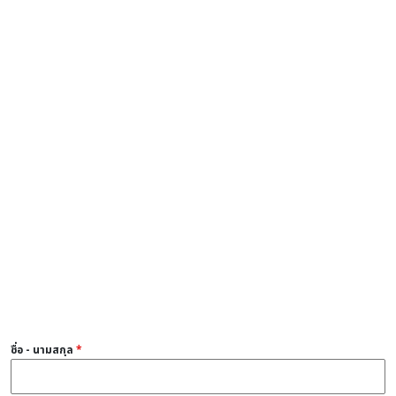
ชื่อ - นามสกุล
*