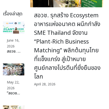
เรื่องล่าสุด
สอวช. รุกสร้าง Ecosystem
อาหารแห่งอนาคต ผนึกกำลัง
SME Thailand จัดงาน
“Plant-Rich Business
June 16,
2026
Matching” พลิกต้นทุนไทย
สอวช. ปักหมุดเปลี่ยนผ่านระบบอาหารประเทศสู่ Plant-Rich Diets เดินหน้าจัดเต็มดึงผู้ผลิต ผู้บริโภค พร้อมสร้างระบบนิเวศที่แข็งแกร่ง ดันไทยก้าวสู่ระบบอาหารที่ดีต่อสุขภาพ สิ่งแวดล้อม สร้างมูลค่าเศรษฐกิจและแข่งขันได้ในเวทีโลกอย่างยั่งยืน
ที่แข็งแกร่ง สู่เป้าหมาย
ศูนย์กลางโปรตีนที่ยั่งยืนของ
โลก
May 22,
April 28, 2026
2026
“สอวช. – ม.สวนดุสิต” ปลดล็อกธุรกิจอาหารยุคใหม่ ดันหลักสูตร “Plant-Rich Diet” ปั้นเครือข่ายอาหารแห่งอนาคต ชวนทุกภาคส่วนร่วม “Plant 30% Leaders Club” เพิ่มทางเลือกอาหารเพื่อสุขภาพและยั่งยืน