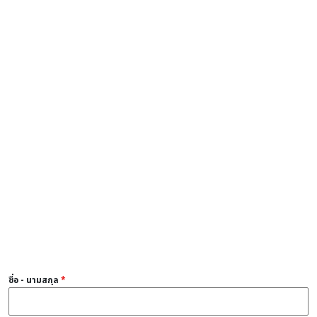
ชื่อ - นามสกุล
*