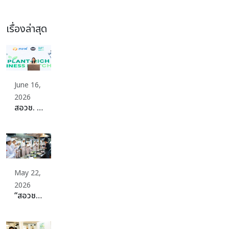
เรื่องล่าสุด
June 16,
2026
สอวช. ปักหมุดเปลี่ยนผ่านระบบอาหารประเทศสู่ Plant-Rich Diets เดินหน้าจัดเต็มดึงผู้ผลิต ผู้บริโภค พร้อมสร้างระบบนิเวศที่แข็งแกร่ง ดันไทยก้าวสู่ระบบอาหารที่ดีต่อสุขภาพ สิ่งแวดล้อม สร้างมูลค่าเศรษฐกิจและแข่งขันได้ในเวทีโลกอย่างยั่งยืน
May 22,
2026
“สอวช. – ม.สวนดุสิต” ปลดล็อกธุรกิจอาหารยุคใหม่ ดันหลักสูตร “Plant-Rich Diet” ปั้นเครือข่ายอาหารแห่งอนาคต ชวนทุกภาคส่วนร่วม “Plant 30% Leaders Club” เพิ่มทางเลือกอาหารเพื่อสุขภาพและยั่งยืน