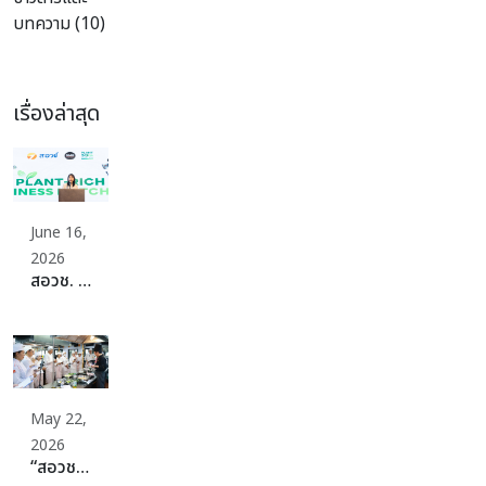
บทความ (10)
เรื่องล่าสุด
June 16,
2026
สอวช. ปักหมุดเปลี่ยนผ่านระบบอาหารประเทศสู่ Plant-Rich Diets เดินหน้าจัดเต็มดึงผู้ผลิต ผู้บริโภค พร้อมสร้างระบบนิเวศที่แข็งแกร่ง ดันไทยก้าวสู่ระบบอาหารที่ดีต่อสุขภาพ สิ่งแวดล้อม สร้างมูลค่าเศรษฐกิจและแข่งขันได้ในเวทีโลกอย่างยั่งยืน
May 22,
2026
“สอวช. – ม.สวนดุสิต” ปลดล็อกธุรกิจอาหารยุคใหม่ ดันหลักสูตร “Plant-Rich Diet” ปั้นเครือข่ายอาหารแห่งอนาคต ชวนทุกภาคส่วนร่วม “Plant 30% Leaders Club” เพิ่มทางเลือกอาหารเพื่อสุขภาพและยั่งยืน