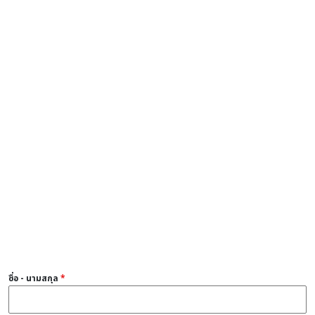
ชื่อ - นามสกุล
*